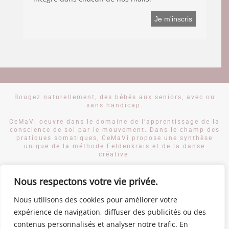
Bougez naturellement, des bébés aux seniors, avec ou
sans handicap.
CeMaVi oeuvre dans le domaine de l’apprentissage de la
conscience de soi par le mouvement. Dans le champ des
pratiques somatiques, CeMaVi propose une synthèse
unique de la méthode Feldenkrais et de la danse
créative.
Des activités de CeMaVi se déroulent à Genève en Suisse
Nous respectons votre vie privée.
romande. Le centre CeMaVi est en cours d’implantation
en Drôme provençale, dans le département 26, en région
Rhône-Alpes en France.
Nous utilisons des cookies pour améliorer votre
expérience de navigation, diffuser des publicités ou des
© 2019 CENTRE CEMAVI
contenus personnalisés et analyser notre trafic. En
© CRÉDIT PHOTOS DIDIER DEVOS