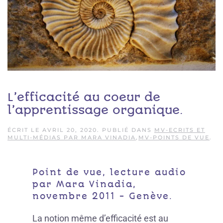
L’efficacité au coeur de
l’apprentissage organique.
ÉCRIT LE
AVRIL 20, 2020
. PUBLIÉ DANS
MV-ECRITS ET
MULTI-MÉDIAS PAR MARA VINADIA
,
MV-POINTS DE VUE
.
Point de vue, lecture audio
par Mara Vinadia,
novembre 2011 - Genève.
La notion même d’efficacité est au