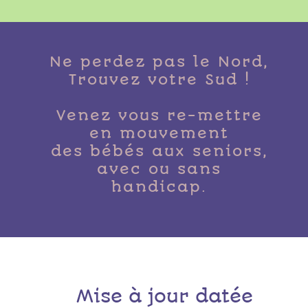
Ne perdez pas le Nord,
Trouvez votre Sud !
Venez vous re-mettre
en mouvement
des bébés aux seniors,
avec ou sans
handicap.
Mise à jour datée