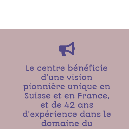
Le centre bénéficie
d'une vision
pionnière unique en
Suisse et en France,
et de 42 ans
d'expérience dans le
domaine du