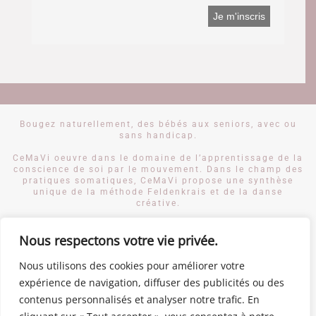
Bougez naturellement, des bébés aux seniors, avec ou
sans handicap.
CeMaVi oeuvre dans le domaine de l’apprentissage de la
conscience de soi par le mouvement. Dans le champ des
pratiques somatiques, CeMaVi propose une synthèse
unique de la méthode Feldenkrais et de la danse
créative.
Des activités de CeMaVi se déroulent à Genève en Suisse
Nous respectons votre vie privée.
romande. Le centre CeMaVi est en cours d’implantation
en Drôme provençale, dans le département 26, en région
Rhône-Alpes en France.
Nous utilisons des cookies pour améliorer votre
expérience de navigation, diffuser des publicités ou des
© 2019 CENTRE CEMAVI
contenus personnalisés et analyser notre trafic. En
© CRÉDIT PHOTOS DIDIER DEVOS
CONCEPTION SITE WEB AGENCE CITRON ZÉBRÉ