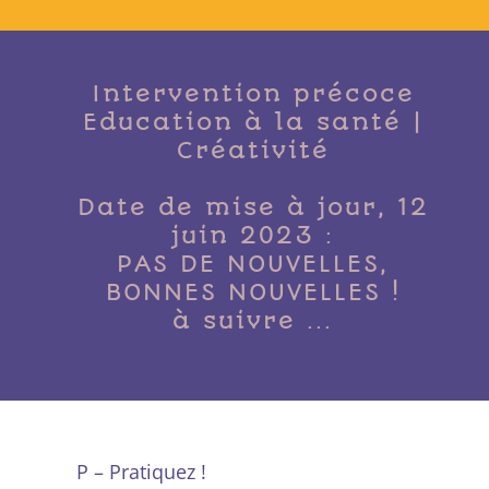
Intervention précoce
Education à la santé |
Créativité
Date de mise à jour, 12
juin 2023 :
PAS DE NOUVELLES,
BONNES NOUVELLES !
à suivre ...
P – Pratiquez !