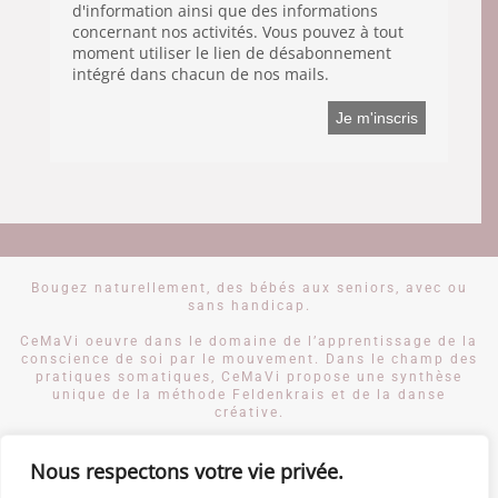
d'information ainsi que des informations
concernant nos activités. Vous pouvez à tout
moment utiliser le lien de désabonnement
intégré dans chacun de nos mails.
Bougez naturellement, des bébés aux seniors, avec ou
sans handicap.
CeMaVi oeuvre dans le domaine de l’apprentissage de la
conscience de soi par le mouvement. Dans le champ des
pratiques somatiques, CeMaVi propose une synthèse
unique de la méthode Feldenkrais et de la danse
créative.
Des activités de CeMaVi se déroulent à Genève en Suisse
Nous respectons votre vie privée.
romande. Le centre CeMaVi est en cours d’implantation
en Drôme provençale, dans le département 26, en région